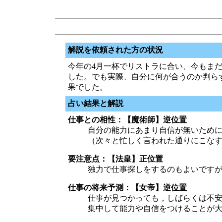
解説を依頼された方の状況
今年の4月一杯でリストラに合い、今もま
した。でも実際、自分に何が合うのか判ら
果でした。
占い結果と解説
仕事との相性：【魔術師】逆位置
自分の能力にあまり自信が無いため
（次々と忙しく言われた通りにこな
要注意点：【法皇】正位置
独力で仕事探しをするのもよいです
仕事の将来予測：【女帝】逆位置
仕事が見つかっても，しばらくは不
集中して能力や自信をつけることが